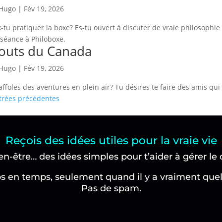
Hugo
|
Fév 19, 2026
-tu pratiquer la boxe? Es-tu ouvert à discuter de vraie philosophie 
séance à Philoboxe.
outs du Canada
Hugo
|
Fév 19, 2026
affoles des aventures en plein air? Tu désires te faire des amis qui 
trées précédentes
Reçois des idées utiles pour la vraie vie
ien-être… des idées simples pour t’aider à gérer le 
en temps, seulement quand il y a vraiment quelq
Pas de spam.