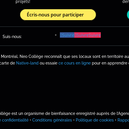
projets!
de
Écris-nous pour participer
Suivre
Suivre
Suivre
Suis-nous:
/ Montréal, Neo Collège reconnaît que ses locaux sont en territoire 
 carte de
Native-land
ou essaie
ce cours en ligne
pour en apprendre 
ollège
est un organisme de bienfaisance enregistré auprès de l’Age
 confidentialité
•
Conditions générales
•
Politique de cookies
•
Rappo