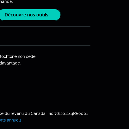
mande.
Découvre nos outils
autochtone non cédé.
davantage.
nce du revenu du Canada : no
761201144RR0001
rts annuels