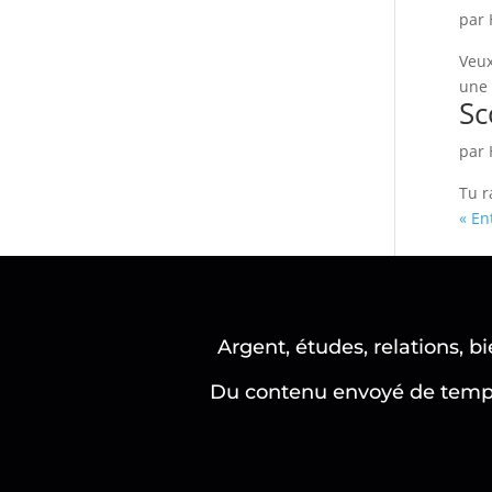
par
Veux
une 
Sc
par
Tu r
« En
Argent, études, relations, b
Du contenu envoyé de temps 