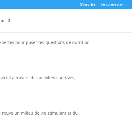
S’inscrire
Se connecter
toi
xpertes pour poser tes questions de nutrition
cial à travers des activités sportives,
 Trouve un milieu de vie stimulant et du