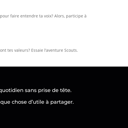
pour faire entendre ta voix? Alors, participe à
ont tes valeurs? Essaie l’aventure Scouts.
quotidien sans prise de tête.
ue chose d’utile à partager.