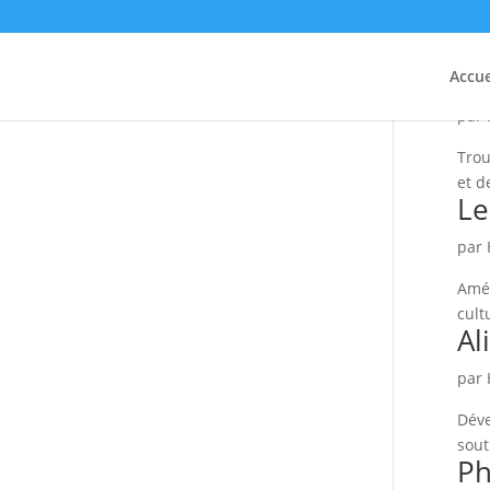
Fi
Accue
par
Trou
et d
Le
par
Amél
cult
Al
par
Déve
sout
Ph