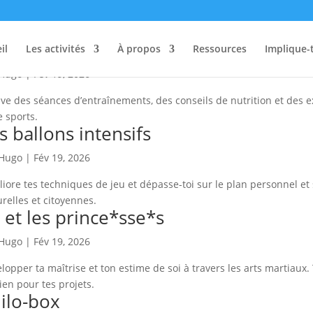
llactive
il
Les activités
À propos
Ressources
Implique-
Hugo
|
Fév 19, 2026
ve des séances d’entraînements, des conseils de nutrition et des e
e sports.
s ballons intensifs
Hugo
|
Fév 19, 2026
iore tes techniques de jeu et dépasse-toi sur le plan personnel et so
urelles et citoyennes.
i et les prince*sse*s
Hugo
|
Fév 19, 2026
lopper ta maîtrise et ton estime de soi à travers les arts martiaux.
ien pour tes projets.
ilo-box