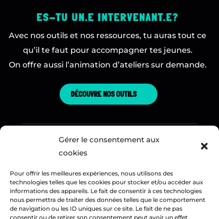
ES-TU UN.E INTERVENANT.E?
Avec nos outils et nos ressources, tu auras tout ce
qu’il te faut pour accompagner tes jeunes.
On offre aussi l’animation d’ateliers sur demande.
DÉCOUVRE NOS OUTILS
Suis-nous:
Gérer le consentement aux
cookies
Pour offrir les meilleures expériences, nous utilisons des
technologies telles que les cookies pour stocker et/ou accéder aux
informations des appareils. Le fait de consentir à ces technologies
nous permettra de traiter des données telles que le comportement
Situé à Tiohtiá:ke / Montréal, Neo Collège reconnaît
de navigation ou les ID uniques sur ce site. Le fait de ne pas
que ses locaux sont en territoire autochtone non cédé.
consentir ou de retirer son consentement peut avoir un effet