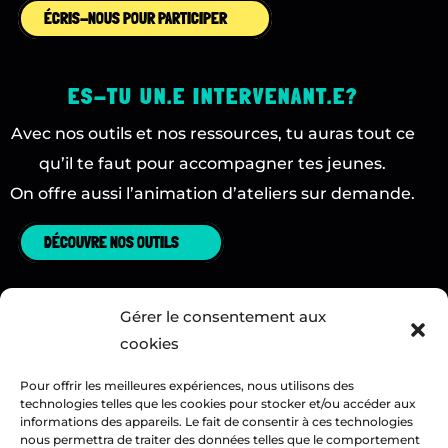
ÉCRIS-NOUS POUR PARTICIPER
ES-TU UN.E INTERVENANT.E?
Avec nos outils et nos ressources, tu auras tout ce
qu’il te faut pour accompagner tes jeunes.
On offre aussi l’animation d’ateliers sur demande.
DÉCOUVRE NOS OUTILS
Gérer le consentement aux
Suis-nous:
cookies
Suivre
Suivre
Suivre
Pour offrir les meilleures expériences, nous utilisons des
technologies telles que les cookies pour stocker et/ou accéder aux
informations des appareils. Le fait de consentir à ces technologies
nous permettra de traiter des données telles que le comportement
Situé à Tiohtiá:ke / Montréal, Neo Collège reconnaît