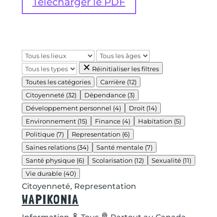
Télécharger le PDF
Réinitialiser les filtres
Toutes les catégories
Carrière
(12)
Citoyenneté
(32)
Dépendance
(3)
Développement personnel
(4)
Droit
(14)
Environnement
(15)
Finance
(4)
Habitation
(5)
Politique
(7)
Representation
(6)
Saines relations
(34)
Santé mentale
(7)
Santé physique
(6)
Scolarisation
(12)
Sexualité
(11)
Vie durable
(40)
Citoyenneté, Representation
WAPIKONIA