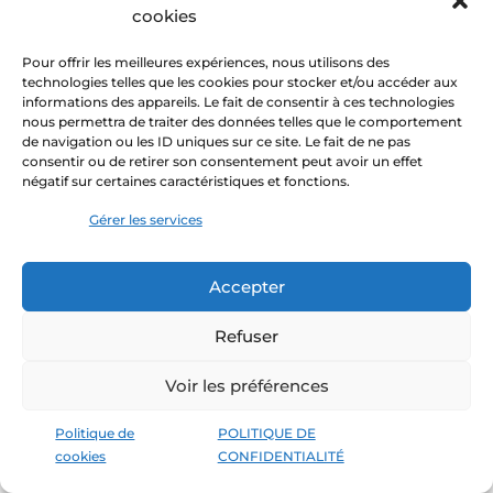
cookies
Saines relations, Santé mentale
INFO-AIDE VIOLENCE
Pour offrir les meilleures expériences, nous utilisons des
SEXUELLE
technologies telles que les cookies pour stocker et/ou accéder aux
informations des appareils. Le fait de consentir à ces technologies
Outil
Tous
Partout au Québec
nous permettra de traiter des données telles que le comportement
de navigation ou les ID uniques sur ce site. Le fait de ne pas
Ligne d’écoute et de référence si tu as vécu
consentir ou de retirer son consentement peut avoir un effet
de la violence sexuelle ou si tu veux aider
négatif sur certaines caractéristiques et fonctions.
une victime
Gérer les services
Visiter le site web →
Saines relations, Santé mentale
Accepter
JE SUIS UN JEUNE
Refuser
Information
Tous
Partout au Québec
Connais-tu des moyens pour t’occuper de
Voir les préférences
ta santé mentale? Sais-tu en prendre soin?
Trouve des réponses ici.
Politique de
POLITIQUE DE
Visiter le site web →
cookies
CONFIDENTIALITÉ
Saines relations, Santé mentale