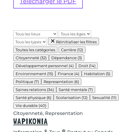
Télécharger le PDF
Réinitialiser les filtres
Toutes les catégories
Carrière
(12)
Citoyenneté
(32)
Dépendance
(3)
Développement personnel
(4)
Droit
(14)
Environnement
(15)
Finance
(4)
Habitation
(5)
Politique
(7)
Representation
(6)
Saines relations
(34)
Santé mentale
(7)
Santé physique
(6)
Scolarisation
(12)
Sexualité
(11)
Vie durable
(40)
Citoyenneté, Representation
WAPIKONIA