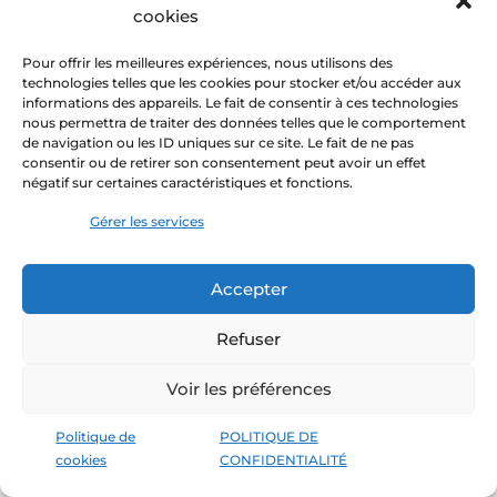
cookies
Saines relations, Santé mentale
INFO-AIDE VIOLENCE
Pour offrir les meilleures expériences, nous utilisons des
SEXUELLE
technologies telles que les cookies pour stocker et/ou accéder aux
informations des appareils. Le fait de consentir à ces technologies
Outil
Tous
Partout au Québec
nous permettra de traiter des données telles que le comportement
de navigation ou les ID uniques sur ce site. Le fait de ne pas
Ligne d’écoute et de référence si tu as vécu
consentir ou de retirer son consentement peut avoir un effet
de la violence sexuelle ou si tu veux aider
négatif sur certaines caractéristiques et fonctions.
une victime
Gérer les services
Visiter le site web →
Saines relations, Santé mentale
Accepter
JE SUIS UN JEUNE
Refuser
Information
Tous
Partout au Québec
Connais-tu des moyens pour t’occuper de
Voir les préférences
ta santé mentale? Sais-tu en prendre soin?
Trouve des réponses ici.
Politique de
POLITIQUE DE
Visiter le site web →
cookies
CONFIDENTIALITÉ
Saines relations, Santé mentale