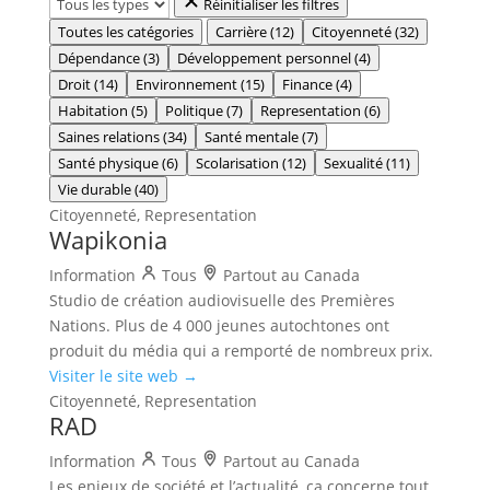
Réinitialiser les filtres
Toutes les catégories
Carrière
(12)
Citoyenneté
(32)
Dépendance
(3)
Développement personnel
(4)
Droit
(14)
Environnement
(15)
Finance
(4)
Habitation
(5)
Politique
(7)
Representation
(6)
Saines relations
(34)
Santé mentale
(7)
Santé physique
(6)
Scolarisation
(12)
Sexualité
(11)
Vie durable
(40)
Citoyenneté, Representation
Wapikonia
Information
Tous
Partout au Canada
Studio de création audiovisuelle des Premières
Nations. Plus de 4 000 jeunes autochtones ont
produit du média qui a remporté de nombreux prix.
Visiter le site web →
Citoyenneté, Representation
RAD
Information
Tous
Partout au Canada
Les enjeux de société et l’actualité, ça concerne tout