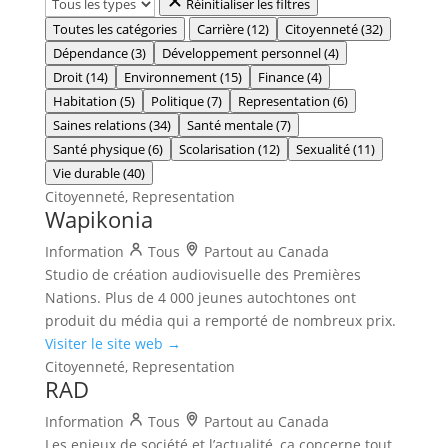
Réinitialiser les filtres
Toutes les catégories
Carrière
(12)
Citoyenneté
(32)
Dépendance
(3)
Développement personnel
(4)
Droit
(14)
Environnement
(15)
Finance
(4)
Habitation
(5)
Politique
(7)
Representation
(6)
Saines relations
(34)
Santé mentale
(7)
Santé physique
(6)
Scolarisation
(12)
Sexualité
(11)
Vie durable
(40)
Citoyenneté, Representation
Wapikonia
Information
Tous
Partout au Canada
Studio de création audiovisuelle des Premières
Nations. Plus de 4 000 jeunes autochtones ont
produit du média qui a remporté de nombreux prix.
Visiter le site web →
Citoyenneté, Representation
RAD
Information
Tous
Partout au Canada
Les enjeux de société et l’actualité, ça concerne tout