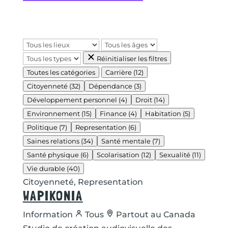
Réinitialiser les filtres
Toutes les catégories
Carrière
(12)
Citoyenneté
(32)
Dépendance
(3)
Développement personnel
(4)
Droit
(14)
Environnement
(15)
Finance
(4)
Habitation
(5)
Politique
(7)
Representation
(6)
Saines relations
(34)
Santé mentale
(7)
Santé physique
(6)
Scolarisation
(12)
Sexualité
(11)
Vie durable
(40)
Citoyenneté, Representation
WAPIKONIA
Information
Tous
Partout au Canada