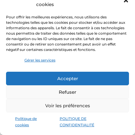
INFO-AIDE VIOLENCE
cookies
SEXUELLE
Pour offrir les meilleures expériences, nous utilisons des
technologies telles que les cookies pour stocker et/ou accéder aux
Outil
Tous
Partout au Québec
informations des appareils. Le fait de consentir à ces technologies
Ligne d’écoute et de référence si tu as vécu
nous permettra de traiter des données telles que le comportement
de navigation ou les ID uniques sur ce site. Le fait de ne pas
de la violence sexuelle ou si tu veux aider
consentir ou de retirer son consentement peut avoir un effet
une victime
négatif sur certaines caractéristiques et fonctions.
Visiter le site web →
Gérer les services
Saines relations, Santé mentale
JE SUIS UN JEUNE
Accepter
Information
Tous
Partout au Québec
Refuser
Connais-tu des moyens pour t’occuper de
ta santé mentale? Sais-tu en prendre soin?
Voir les préférences
Trouve des réponses ici.
Visiter le site web →
Politique de
POLITIQUE DE
Saines relations, Santé mentale
cookies
CONFIDENTIALITÉ
FONDATION JEUNES EN TÊTE