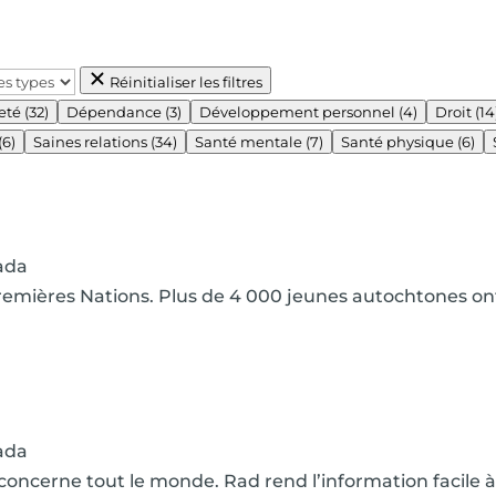
Réinitialiser les filtres
eté
(32)
Dépendance
(3)
Développement personnel
(4)
Droit
(14
(6)
Saines relations
(34)
Santé mentale
(7)
Santé physique
(6)
ada
Premières Nations. Plus de 4 000 jeunes autochtones o
ada
ça concerne tout le monde. Rad rend l’information facil