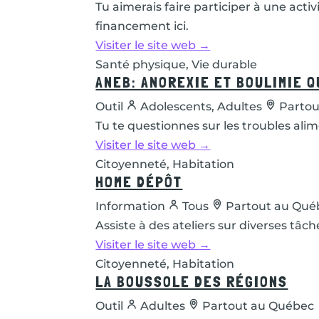
Tu aimerais faire participer à une ac
financement ici.
Visiter le site web →
Santé physique, Vie durable
ANEB: ANOREXIE ET BOULIMIE 
Outil
Adolescents, Adultes
Partou
Tu te questionnes sur les troubles ali
Visiter le site web →
Citoyenneté, Habitation
HOME DÉPÔT
Information
Tous
Partout au Qué
Assiste à des ateliers sur diverses tâc
Visiter le site web →
Citoyenneté, Habitation
LA BOUSSOLE DES RÉGIONS
Outil
Adultes
Partout au Québec