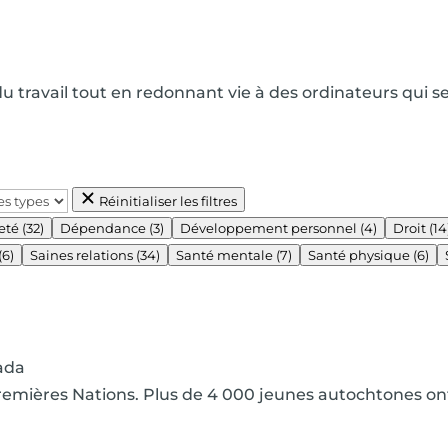
u travail tout en redonnant vie à des ordinateurs qui s
Réinitialiser les filtres
eté
(32)
Dépendance
(3)
Développement personnel
(4)
Droit
(14
(6)
Saines relations
(34)
Santé mentale
(7)
Santé physique
(6)
ada
Premières Nations. Plus de 4 000 jeunes autochtones o