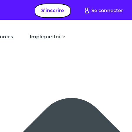
S’inscrire
Se connecter
urces
Implique-toi